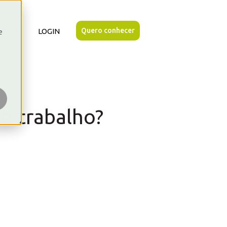
Quero conhecer
NÓS
LOGIN
e
para {{ link.label }}
Mostrar submenu para {{ link.label }}
o trabalho?