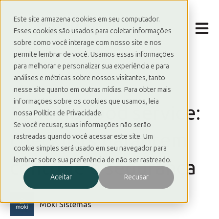
Este site armazena cookies em seu computador.
Abrir 
Esses cookies são usados para coletar informações
sobre como você interage com nosso site e nos
permite lembrar de você. Usamos essas informações
para melhorar e personalizar sua experiência e para
análises e métricas sobre nossos visitantes, tanto
14/02/22 00:00
nesse site quanto em outras mídias. Para obter mais
informações sobre os cookies que usamos, leia
Moki no food service:
nossa Política de Privacidade.
Se você recusar, suas informações não serão
checklists garantem
rastreadas quando você acessar este site. Um
cookie simples será usado em seu navegador para
lembrar sobre sua preferência de não ser rastreado.
controle e segurança
Aceitar
Recusar
Moki Sistemas