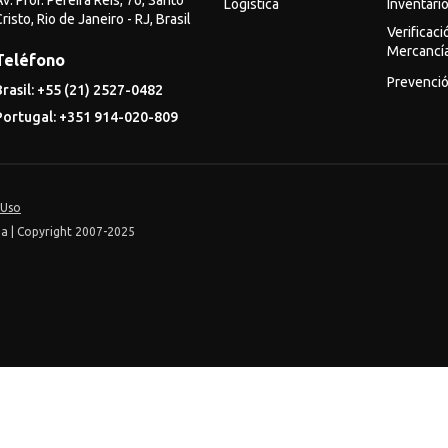
v. Prof. Pereira Reis, 76, Santo
Logística
Inventari
risto, Rio de Janeiro - RJ, Brasil
Verificaci
Mercancí
Teléfono
Prevenció
Brasil: +55 (21) 2527-0482
Portugal: +351 914-020-809
 Uso
da | Copyright 2007-2025