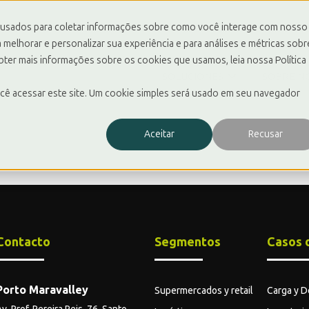
 usados para coletar informações sobre como você interage com nosso
melhorar e personalizar sua experiência e para análises e métricas sobr
obter mais informações sobre os cookies que usamos, leia nossa Política
SOLUCIONES
SOBRE N
Mostrar submenú d
cê acessar este site. Um cookie simples será usado em seu navegador
Aceitar
Recusar
Contacto
Segmentos
Casos 
Porto Maravalley
Supermercados y retail
Carga y D