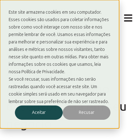
Este site armazena cookies em seu computador.
Abrir 
Esses cookies são usados para coletar informações
sobre como você interage com nosso site e nos
permite lembrar de você. Usamos essas informações
para melhorar e personalizar sua experiência e para
análises e métricas sobre nossos visitantes, tanto
05/11/21 00:00
nesse site quanto em outras mídias. Para obter mais
informações sobre os cookies que usamos, leia
Inteligência
nossa Política de Privacidade.
Se você recusar, suas informações não serão
operacional: como
rastreadas quando você acessar este site. Um
cookie simples será usado em seu navegador para
lembrar sobre sua preferência de não ser rastreado.
desenvolvê-la em seu
Aceitar
Recusar
negócio