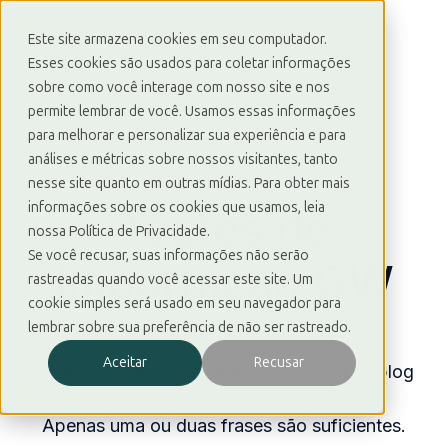
Este site armazena cookies em seu computador.
Esses cookies são usados para coletar informações
P
sobre como você interage com nosso site e nos
permite lembrar de você. Usamos essas informações
á
para melhorar e personalizar sua experiência e para
g
análises e métricas sobre nossos visitantes, tanto
i
nesse site quanto em outras mídias. Para obter mais
n
informações sobre os cookies que usamos, leia
Testes de
a
nossa Política de Privacidade.
i
Se você recusar, suas informações não serão
Importação GW
n
rastreadas quando você acessar este site. Um
i
cookie simples será usado em seu navegador para
lembrar sobre sua preferência de não ser rastreado.
c
i
Aceitar
Recusar
Uma breve descrição introdutória do seu blog
a
e dos tópicos abordados em alto nível.
l
Apenas uma ou duas frases são suficientes.